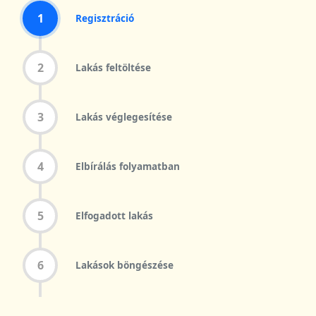
1
Regisztráció
2
Lakás feltöltése
3
Lakás véglegesítése
4
Elbírálás folyamatban
5
Elfogadott lakás
6
Lakások böngészése