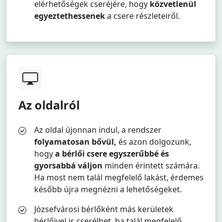
elérhetőségek cseréjére, hogy
közvetlenül
egyeztethessenek
a csere részleteiről.
Az oldalról
Az oldal újonnan indul, a rendszer
folyamatosan bővül,
és azon dolgozunk,
hogy
a bérlői csere egyszerűbbé és
gyorsabbá váljon
minden érintett számára.
Ha most nem talál megfelelő lakást, érdemes
később újra megnézni a lehetőségeket.
Józsefvárosi bérlőként más kerületek
bérlőivel is cserélhet, ha talál megfelelő