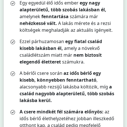
Egy egyedül élő idős ember
egy nagy
alapterületű, több szobás lakásban él,
amelynek
fenntartása
számára már
nehézkessé vált.
A lakás mérete és a rezsi
költségek meghaladják az aktuális igényeit.
Ezzel párhuzamosan
egy fiatal család
kisebb lakásban él,
amely a növekvő
családlétszám miatt már
nem biztosít
elegendő életteret
számukra.
A bérlői csere során
az idős bérlő egy
kisebb, könnyebben fenntartható
,
alacsonyabb rezsijű lakásba költözik, míg
a
család nagyobb alapterületű, több szobás
lakásba kerül.
A csere mindkét fél számára előnyös:
az
idős bérlő élethelyzetéhez jobban illeszkedő
otthont kap, a család pedig megfelelő