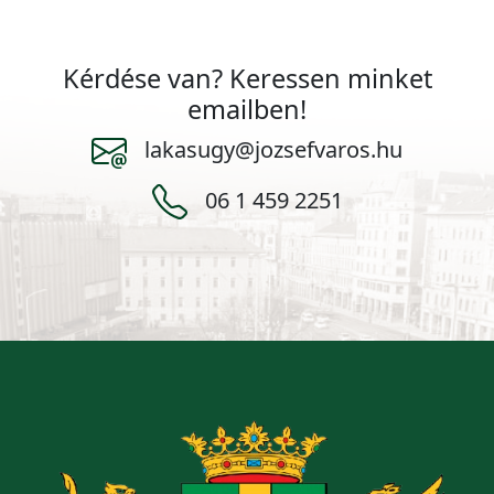
Kérdése van? Keressen minket
emailben!
lakasugy@jozsefvaros.hu
06 1 459 2251