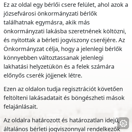
Ez az oldal egy bérlői csere felület, ahol azok a
józsefvárosi önkormányzati bérlők
találhatnak egymásra, akik más
önkormányzati lakásba szeretnének költözni,
és nyitottak a bérleti jogviszony cseréjére. Az
Önkormányzat célja, hogy a jelenlegi bérlők
könnyebben változtassanak jelenlegi
lakhatási helyzetükön és a felek számára
előnyős cserék jöjjenek létre.
Ezen az oldalon tudja regisztrációt követően
feltölteni lakásadatait és böngészheti mások
felajánlásait.
Az oldalra határozott és határozatlan idejű,
általános bérleti jogviszonnyal rendelkezők